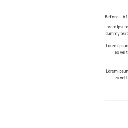
Before - Af
Lorem Ipsum 
dummy text.
Lorem ipsum 
leo vel 
Lorem ipsum 
leo vel 