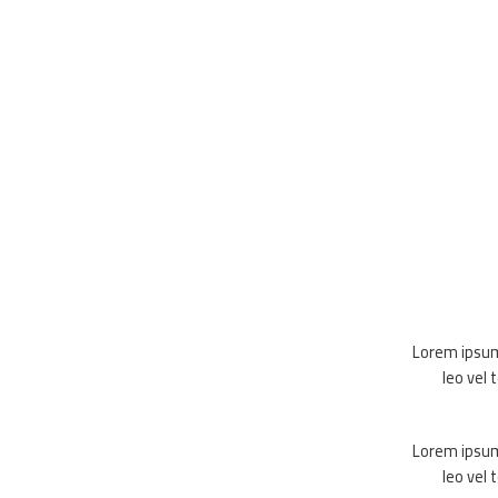
Lorem ipsum 
leo vel 
Lorem ipsum 
leo vel 