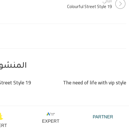
التالي
19 Colourful Street Style
المنشور
19 Colourful Street Style
The need of life with vip style
PARTNER
EXPERT
ERT