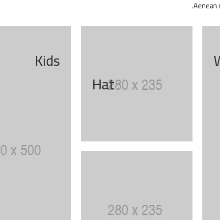
Aenean m
Kids
Hat