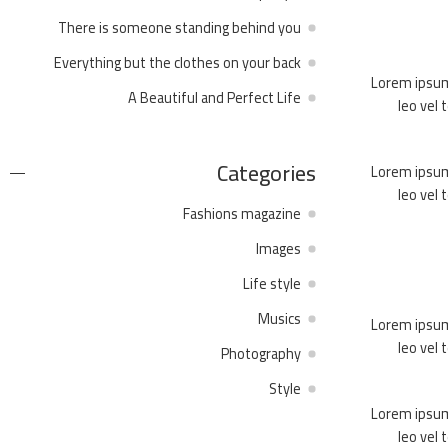
There is someone standing behind you
Everything but the clothes on your back
Lorem ipsum 
A Beautiful and Perfect Life
leo vel 
Categories
Lorem ipsum 
leo vel 
Fashions magazine
Images
Life style
Musics
Lorem ipsum 
leo vel 
Photography
Style
Lorem ipsum 
leo vel 