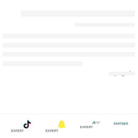
How Fake News is Infiltrating Fashion
2017-09-27
calendar
➞ أكمل القراءة
PARTNER
EXPERT
EXPERT
EXPERT