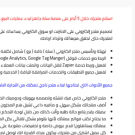
استلم متجرك خلال 5 أيام على منصة سلة جاهز لبدء عمليات البيع.
تصميم متجر إلكتروني على الانترنت او سوق الكتروني يساعدك ع
لمتجرك حتى تحقق مبيعاتك وتزداد ارباحك
تهيئة وتأسيس متجر الكتروني ( سلة ) باقة ( برو ) شامل تكلفة الاشتراك السنو
الربط مع خدمات قوقل (Google ADs, Search Console, Google Analytics, Google Tag Manger)
تفعيل وربط خدمة Zapier لنقل البيانات واتمتت بيانات العملاء و الربط مع Google Contacts ,Mailchimp
تفعيل جميع التطبيقات والخدمات المرافقة للباقة ( الخدمية و ال
جميع الأدوات التي تحتاجها لبناء متجر ناجح, نمكنك من التجارة 
متجر الكتروني خاص فيك تنشئه وتصممه بهويتك ودومينك الخاص
أضف منتجاتك بشكل سهل، و مافيه داعي تشيل هم المخزون إذا 
عميلك يقدر يتابع حالة طلبه وأنت كذلك من خلال لوحة التحكم ب
ما يحتاج تكتب فواتير عملائك لأنها بتتوفر بشكل تلقائي بكل ا
عملائك يستاهلون! قدم عروض خاصة و تخفيضات متنوعة على منت
كل عميل اشترى من متجرك، بيكون عندك القدرة انك توصل لمع