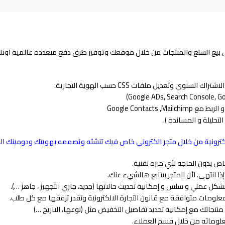
لى بيع السلع والمنتجات من خلال موقعك وتوفير طرق دفع متعدده عالمية او
ي وتعديل ملفات CSS حسب الهوية التجارية.
تحليلة و المساندة ).
الالكترونية من خلال متجر الكتروني خاص فيك تنشئه وتصممه بهويتك ودومينك ال
 بدون الحاجة لأي خبرة تقنية.
انتهى. لأن المتجر بيتابع هالشيء عنك.
شكل عملي و سلس و إمكانية تحديث حالاتها (جديد، جاري التجهيز ، جاهز …).
لمعلومات متوافقة مع قانون التجارة الالكترونية وتقدر ترفقها مع كل طلب.
جاتك مع إمكانية تحديد تفاصيل التخفيض مثل (نوعها، التاريخ …)
لوماته من خلال قسم العملاء.