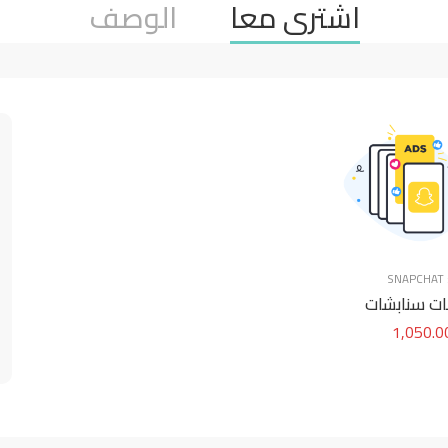
اشترى معا
الوصف
SNAPCHAT
نات سنابشات
1,050.0