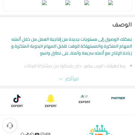
الوصف
يمكنك الوصول إلى مستويات جديدة من إنتاجية العمل من خلال أتمته
المهام المتكررة والمستهلكة للوقت تقليل المهام اليدوية المتكررة و
زيادة الإنتاج مع أتمته سريعة وآمنة, على نطاق واسع
ربط تطبيقات الويب ببضع ، حتى يتمكنوا من مشاركة البيانات
تمرير المعلومات بين تطبيقاتك مع مهام سير العمل
اقرأ أكثر
إنشاء عمليات أسرع والمزيد من إنجاز — لا يلزم وجود تعليمات برمجية
تسريع تكنولوجيا المعلومات مع التشغيل الآلي
PARTNER
EXPERT
قم بتبسيط المهام المتكررة والعمليات غير الورقية باستخدام اتمتة
EXPERT
EXPERT
المهام.
بحيث يمكنك تركيز انتباهك للأعمال الاكثر اهمية.
زيادة الانتاج