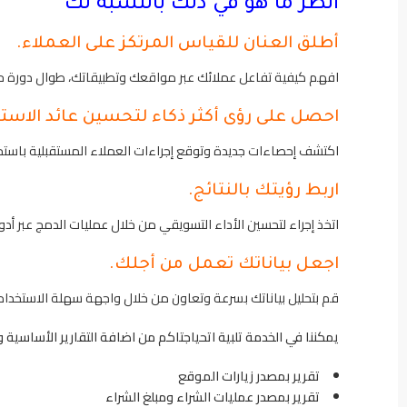
انظر ما هو في ذلك بالنسبة لك
أطلق العنان للقياس المرتكز على العملاء.
افهم كيفية تفاعل عملائك عبر مواقعك وتطبيقاتك، طوال دورة حي
احصل على رؤى أكثر ذكاء لتحسين عائد الاستث
اكتشف إحصاءات جديدة وتوقع إجراءات العملاء المستقبلية باستخدام تعلم الآلة من Google للحصول
اربط رؤيتك بالنتائج.
اتخذ إجراء لتحسين الأداء التسويقي من خلال عمليات الدمج عبر أدوات ال
اجعل بياناتك تعمل من أجلك.
قم بتحليل بياناتك بسرعة وتعاون من خلال واجهة سهلة الاستخدام 
يمكننا في الخدمة تلبية اتحياجتاكم من اضافة التقارير الأساسية 
تقرير بمصدر زيارات الموقع
تقرير بمصدر عمليات الشراء ومبلغ الشراء