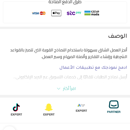
طرق الدفع المتاحة
الوصف
أنجز العمل الشاق بسهولة باستخدام النماذج القوية التي تتميز بالقواعد
الشرطية وإنشاء التقارير وأتمتة المهام وسير العمل.
ادمج نموذجك مع تطبيقات الأعمال
أرسل نماذج الطلبات تلقائيًا إلى خدمات التسويق عبر البريد الإلكتروني ،
ولوحات إدارة المشاريع ، وإدارة علاقات العملاء ، وتطبيقات التخزين
اقرأ أكثر
السحابي ، والمزيد مع أكثر من 150 تكامل.
عندما لا يناسب البرنامج الجاهز احتياجاتك، قم بتخصيص نماذج لتناسبك
بشكل مثالي.
EXPERT
PARTNER
EXPERT
EXPERT
ركز على العلاقات، وليس على نقل الأوراق